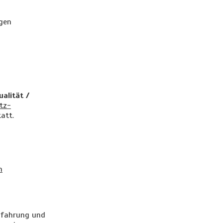
egen
alität /
tz-
att.
n
erfahrung und