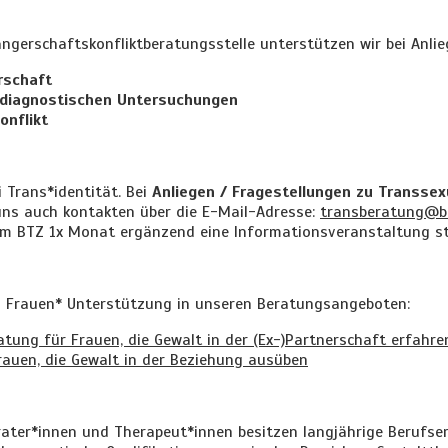
gerschaftskonfliktberatungsstelle unterstützen wir bei Anli
rschaft
ldiagnostischen Untersuchungen
nflikt
i Trans*identität. Bei
Anliegen / Fragestellungen zu Transsexu
uns auch kontakten über die E-Mail-Adresse:
transberatung@b
 im BTZ 1x Monat ergänzend eine Informationsveranstaltung st
n Frauen* Unterstützung in unseren Beratungsangeboten:
tung für Frauen, die Gewalt in der (Ex-)Partnerschaft erfahre
rauen, die Gewalt in der Beziehung ausüben
rater*innen und Therapeut*innen besitzen langjährige Berufs