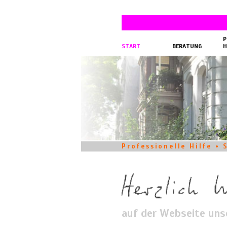
P
START
BERATUNG
H
Professionelle Hilfe •
auf der Webseite uns