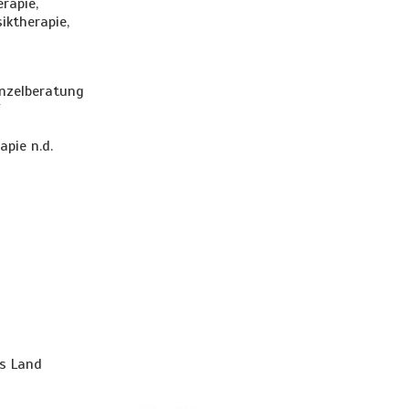
erapie,
iktherapie,
inzelberatung
/
pie n.d.
as Land