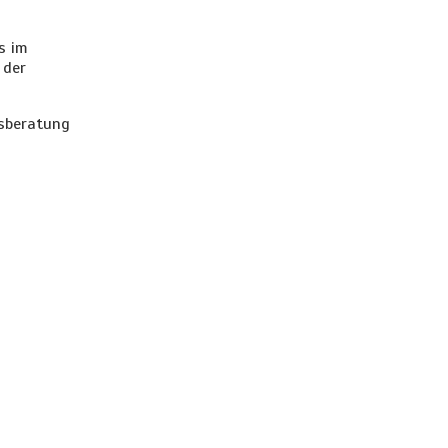
s im
 der
nsberatung