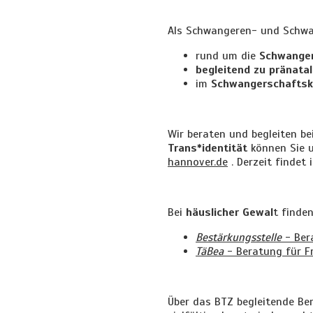
Als Schwangeren- und Schwan
rund um die
Schwange
begleitend zu pränata
im
Schwangerschaftsko
Wir beraten und begleiten
be
Trans*identität
können Sie 
hannover.de
. Derzeit findet
Bei
häuslicher Gewal
t finde
Bestärkungsstelle
- Bera
TäBea
- Beratung für F
Über das BTZ begleitende Be