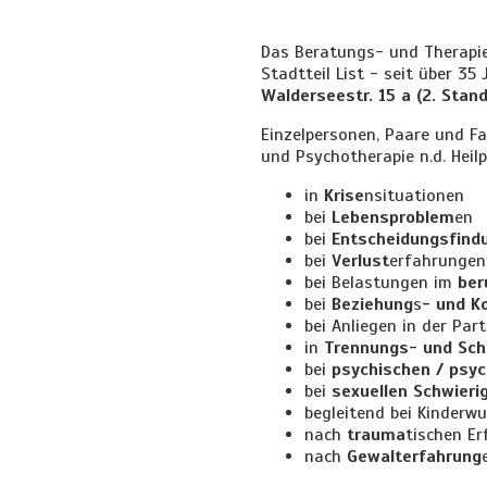
Das Beratungs- und Therapie
Stadtteil List - seit über 35
Walderseestr. 15 a (2. Stand
Einzelpersonen, Paare und Fa
und Psychotherapie n.d. Heil
in
Krise
nsituationen
bei
Lebensproblem
en
bei
Entscheidungsfind
bei
Verlust
erfahrungen
bei Belastungen im
ber
bei
Beziehung
s
- und K
bei Anliegen in der Pa
in
Trennungs- und Sch
bei
psychischen / psyc
bei
sexuellen Schwieri
begleitend bei Kinderw
nach
trauma
tischen E
nach
Gewalterfahrung