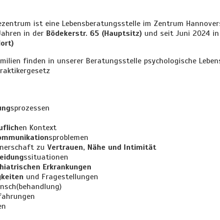
zentrum ist eine Lebensberatungsstelle im Zentrum Hannover
 Jahren in der
Bödekerstr. 65 (Hauptsitz)
und seit Juni 2024 in
ort)
milien finden in unserer Beratungsstelle psychologische Lebe
praktikergesetz
ung
sprozessen
uflich
en Kontext
ommunikation
sproblemen
rtnerschaft zu
Vertrauen, Nähe und Intimität
eidung
ssituationen
hiatrischen Erkrankungen
gkeiten
und Fragestellungen
unsch(behandlung)
rfahrungen
en